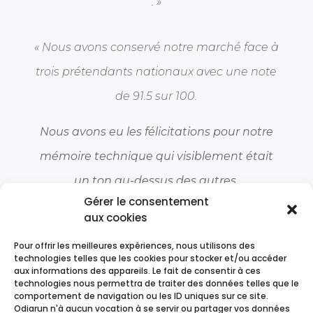
. »
« Nous avons conservé notre marché face à
trois prétendants nationaux avec une note
de 91.5 sur 100.
Nous avons eu les félicitations pour notre
mémoire technique qui visiblement était
un ton au-dessus des autres.
Gérer le consentement
Nous vous remercions pour nous avoir aidé
aux cookies
à atteindre notre objectif et pour la qualité
Pour offrir les meilleures expériences, nous utilisons des
technologies telles que les cookies pour stocker et/ou accéder
de vos conseils.
aux informations des appareils. Le fait de consentir à ces
technologies nous permettra de traiter des données telles que le
comportement de navigation ou les ID uniques sur ce site.
«
Odiarun n'à aucun vocation à se servir ou partager vos données